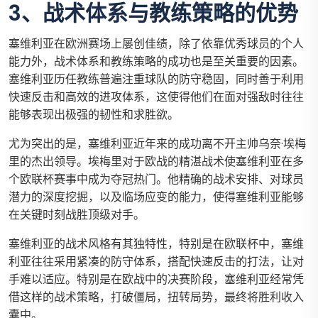
3、战术体系与教练策略的优势
塞维利亚在欧洲赛场上屡创佳绩，除了依靠优秀球员的个人
能力外，战术体系和教练策略的成功也是至关重要的因素。
塞维利亚历任教练普遍注重球队的防守稳固，同时善于利用
快速反击和高效的进攻体系，这使得他们在面对强敌时往往
能够表现出极强的韧性和求胜欲。
尤为突出的是，塞维利亚近年来的成功离不开主帅乌奈·埃梅
里的杰出领导。埃梅里对于欧战的精湛战术使塞维利亚在多
个欧联杯赛事中成为夺冠热门。他精确的战术安排、对球员
潜力的深度挖掘，以及临场应变的能力，使得塞维利亚能够
在关键时刻战胜顶级对手。
塞维利亚的战术风格有其独特性，特别是在欧联杯中，塞维
利亚往往采用紧凑的防守体系，搭配快速反击的打法，让对
手难以适应。特别是在欧战中的决赛阶段，塞维利亚经常凭
借这样的战术策略，打破僵局，扭转局势，最终将胜利收入
囊中。