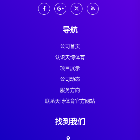
导航
公司首页
认识天博体育
项目展示
公司动态
服务方向
联系天博体育官方网站
找到我们