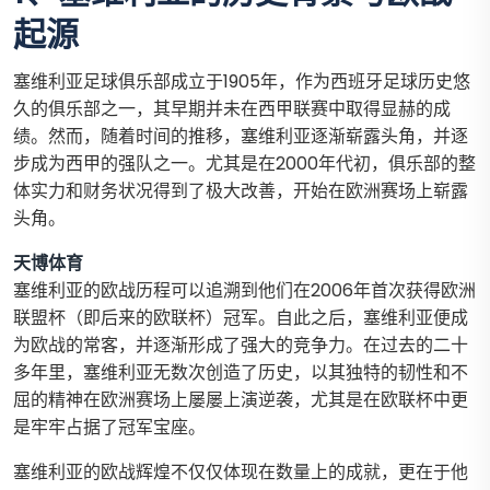
起源
塞维利亚足球俱乐部成立于1905年，作为西班牙足球历史悠
久的俱乐部之一，其早期并未在西甲联赛中取得显赫的成
绩。然而，随着时间的推移，塞维利亚逐渐崭露头角，并逐
步成为西甲的强队之一。尤其是在2000年代初，俱乐部的整
体实力和财务状况得到了极大改善，开始在欧洲赛场上崭露
头角。
天博体育
塞维利亚的欧战历程可以追溯到他们在2006年首次获得欧洲
联盟杯（即后来的欧联杯）冠军。自此之后，塞维利亚便成
为欧战的常客，并逐渐形成了强大的竞争力。在过去的二十
多年里，塞维利亚无数次创造了历史，以其独特的韧性和不
屈的精神在欧洲赛场上屡屡上演逆袭，尤其是在欧联杯中更
是牢牢占据了冠军宝座。
塞维利亚的欧战辉煌不仅仅体现在数量上的成就，更在于他