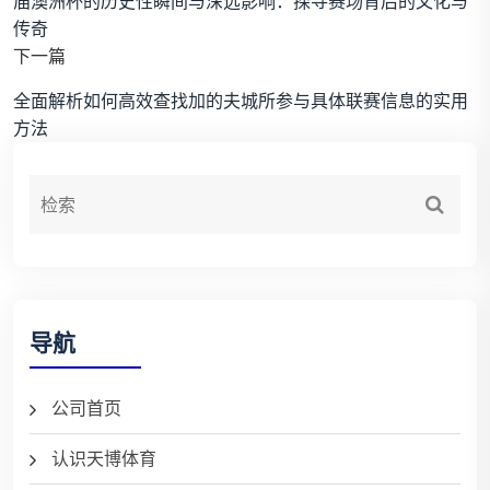
庙澳洲杯的历史性瞬间与深远影响：探寻赛场背后的文化与
传奇
下一篇
全面解析如何高效查找加的夫城所参与具体联赛信息的实用
方法
导航
公司首页
认识天博体育