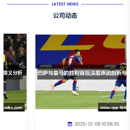
LATEST NEWS
公司动态
2025-12-08 10:58:35