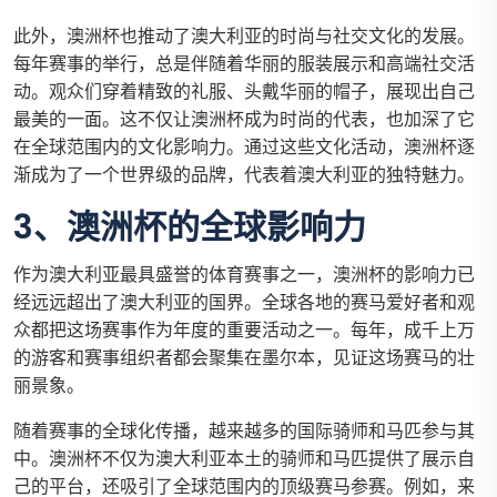
此外，澳洲杯也推动了澳大利亚的时尚与社交文化的发展。
每年赛事的举行，总是伴随着华丽的服装展示和高端社交活
动。观众们穿着精致的礼服、头戴华丽的帽子，展现出自己
最美的一面。这不仅让澳洲杯成为时尚的代表，也加深了它
在全球范围内的文化影响力。通过这些文化活动，澳洲杯逐
渐成为了一个世界级的品牌，代表着澳大利亚的独特魅力。
3、澳洲杯的全球影响力
作为澳大利亚最具盛誉的体育赛事之一，澳洲杯的影响力已
经远远超出了澳大利亚的国界。全球各地的赛马爱好者和观
众都把这场赛事作为年度的重要活动之一。每年，成千上万
的游客和赛事组织者都会聚集在墨尔本，见证这场赛马的壮
丽景象。
随着赛事的全球化传播，越来越多的国际骑师和马匹参与其
中。澳洲杯不仅为澳大利亚本土的骑师和马匹提供了展示自
己的平台，还吸引了全球范围内的顶级赛马参赛。例如，来