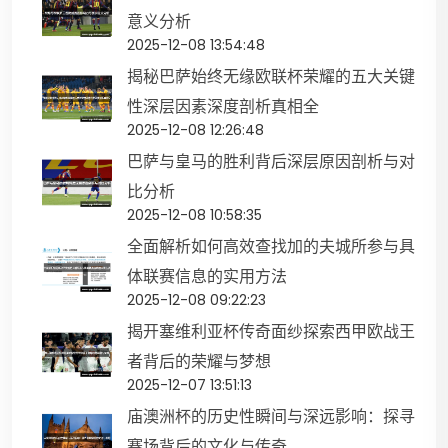
意义分析
2025-12-08 13:54:48
揭秘巴萨始终无缘欧联杯荣耀的五大关键
性深层因素深度剖析真相全
2025-12-08 12:26:48
巴萨与皇马的胜利背后深层原因剖析与对
比分析
2025-12-08 10:58:35
全面解析如何高效查找加的夫城所参与具
体联赛信息的实用方法
2025-12-08 09:22:23
揭开塞维利亚杯传奇面纱探索西甲欧战王
者背后的荣耀与梦想
2025-12-07 13:51:13
庙澳洲杯的历史性瞬间与深远影响：探寻
赛场背后的文化与传奇