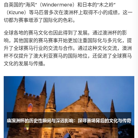
自英国的“海风”（Windermere）和日本的“木之岭”
（Kizune）等马匹曾多次在澳洲杯上取得不小的成绩，这一
切都为赛事增添了国际化的色彩。
全球各地的赛马文化也因此得到了发展。通过澳洲杯的影
响，其他国家的赛马赛事开始更加注重国际化与多元化，提
升了全球赛马行业的交流与合作。通过这种文化交流，澳洲
杯不仅提升了澳大利亚赛马的国际地位，还促进了全球赛马
文化的发展与传播。