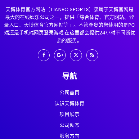
天博体育官方网站（TIANBO SPORTS）隶属于天博官网是
最大的在线娱乐公司之一，提供「综合体育、官方网站、登
录入口、天博体育官方网站等」。不管尊贵的您使用的是PC
端还是手机端网页登录游戏,在这里都会提供24小时不间断优
质的服务。
导航
公司首页
认识天博体育
项目展示
公司动态
服务方向