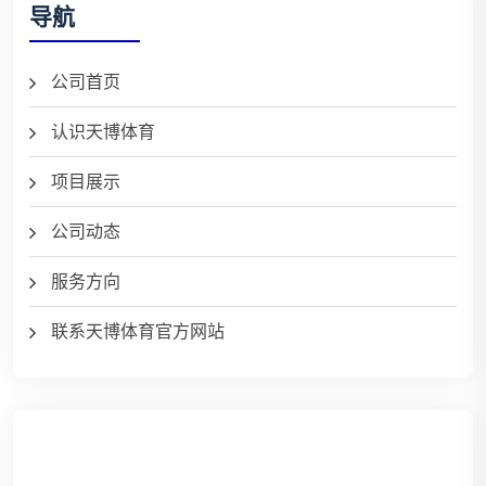
导航
公司首页
认识天博体育
项目展示
公司动态
服务方向
联系天博体育官方网站