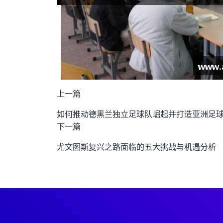
上一篇
如何推动德黑兰独立足球队崛起并打造亚洲足
下一篇
尤文图斯复兴之路面临的五大挑战与机遇分析