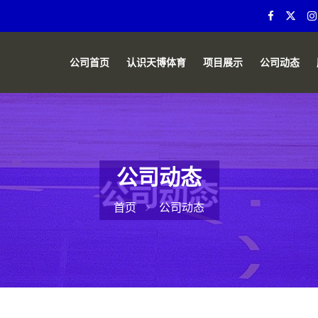
公司首页
认识天博体育
项目展示
公司动态
公司动态
首页
公司动态