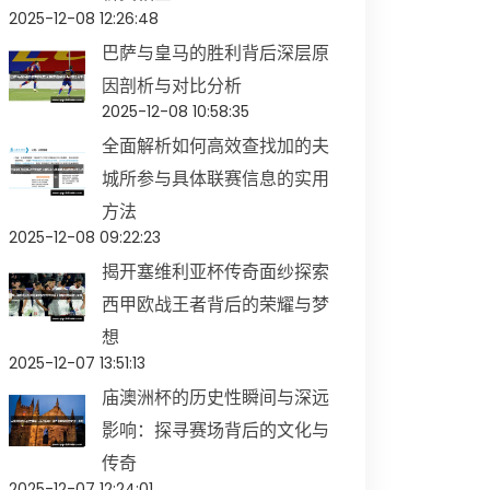
2025-12-08 12:26:48
巴萨与皇马的胜利背后深层原
因剖析与对比分析
2025-12-08 10:58:35
全面解析如何高效查找加的夫
城所参与具体联赛信息的实用
方法
2025-12-08 09:22:23
揭开塞维利亚杯传奇面纱探索
西甲欧战王者背后的荣耀与梦
想
2025-12-07 13:51:13
庙澳洲杯的历史性瞬间与深远
影响：探寻赛场背后的文化与
传奇
2025-12-07 12:24:01