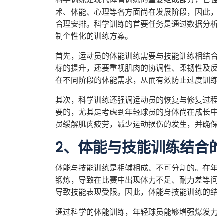
术、体能、心理等各方面尚在发展阶段，因此
合理安排。科学训练的首要任务是通过数据分
制个性化的训练方案。
首先，运动员的体能训练需要与技能训练相结
标的提升，还要重视肌肉的协调性、柔韧性及
在不同阶段的体能需求，从而有效防止过度训
其次，科学训练还强调运动员的恢复与修复过
要的，尤其是考虑到年轻球员的身体尚在成长
员缓解肌肉疲劳，减少运动损伤的发生，并确
2、体能与技能训练结合
体能与技能训练是相辅相成、不可分割的。在
锻炼，导致在比赛中出现体力不足、耐力差等
导致技能表现受限。因此，体能与技能训练的
通过科学的体能训练，年轻球员能够增强爆发