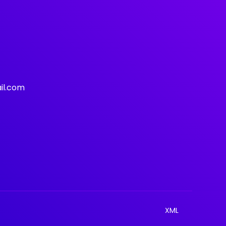
il.com
XML