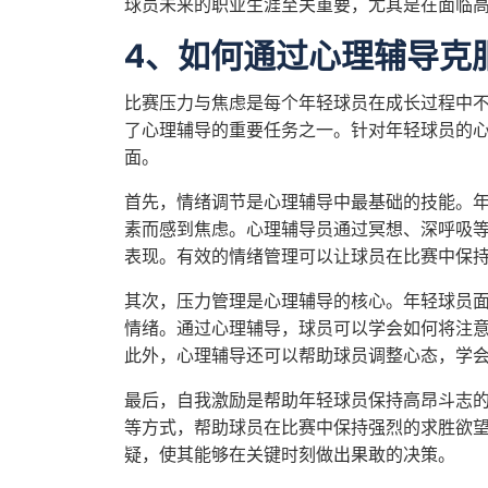
球员未来的职业生涯至关重要，尤其是在面临
4、如何通过心理辅导克
比赛压力与焦虑是每个年轻球员在成长过程中
了心理辅导的重要任务之一。针对年轻球员的
面。
首先，情绪调节是心理辅导中最基础的技能。
素而感到焦虑。心理辅导员通过冥想、深呼吸
表现。有效的情绪管理可以让球员在比赛中保
其次，压力管理是心理辅导的核心。年轻球员
情绪。通过心理辅导，球员可以学会如何将注
此外，心理辅导还可以帮助球员调整心态，学
最后，自我激励是帮助年轻球员保持高昂斗志
等方式，帮助球员在比赛中保持强烈的求胜欲
疑，使其能够在关键时刻做出果敢的决策。