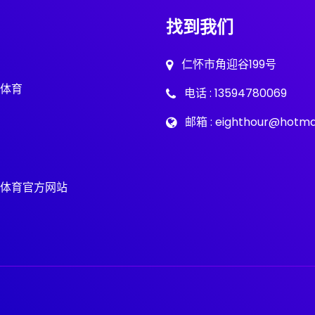
找到我们
仁怀市角迎谷199号
体育
电话 : 13594780069
邮箱 : eighthour@hotma
体育官方网站