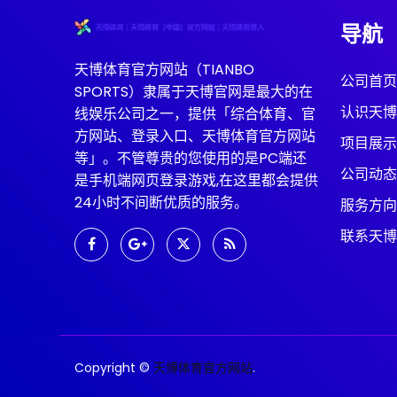
导航
天博体育官方网站（TIANBO
公司首页
SPORTS）隶属于天博官网是最大的在
认识天博
线娱乐公司之一，提供「综合体育、官
方网站、登录入口、天博体育官方网站
项目展示
等」。不管尊贵的您使用的是PC端还
公司动态
是手机端网页登录游戏,在这里都会提供
24小时不间断优质的服务。
服务方向
联系天博
Copyright ©
天博体育官方网站
.