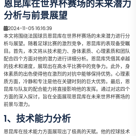
恩昆库在世界杯赛场的未来潜力
分析与前景展望
2024-11-05 16:16:39
本文将围绕法国球员恩昆库在世界杯赛场的未来潜力进行分
析与展望。随着足球比赛的激烈竞争，恩昆库的表现备受瞩
目。首先，本文将从技术能力、身体素质、心理素质和团队
配合四个方面对他的潜力进行详细分析。恩昆库凭借其卓越
的技术和速度，展现出在高水平比赛中的竞争力。此外，身
体素质的出色使得他在激烈的对抗中能够保持优势。心理素
质方面，冷静和专注是他在关键时刻的巨大优势。最后，恩
昆库与队友的配合能力将直接影响他的发挥。通过对这四个
方面的深入探讨，旨在全面展现恩昆库在未来世界杯赛场的
前景与潜力。
1、技术能力分析
恩昆库在技术能力方面展现出了极高的天赋。他的控球技术