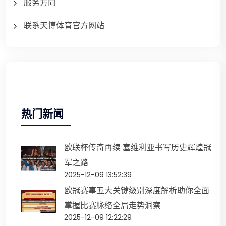
服务方向
联系天博体育官方网站
热门新闻
欧联杯传奇再续 塞维利亚书写历史辉煌冠
军之路
2025-12-09 13:52:39
欧冠赛事五大关键级别深度解析助你全面
掌握比赛脉络全局走势洞察
2025-12-09 12:22:29