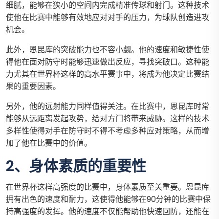
细腻，能够在狭小的空间内完成精准传球和射门。这种技术
使他在比赛中能够有效地应对对手的压力，为球队创造进攻
机会。
此外，恩昆库的突破能力也不容小觑。他的速度和敏捷性使
得他在面对防守时能够迅速做出反应，寻找突破口。这种能
力尤其在世界杯这样的高水平赛事中，将成为他决定比赛结
果的重要因素。
另外，他的远射能力同样值得关注。在比赛中，恩昆库时常
能够从远距离发起攻势，给对方门将带来威胁。这样的技术
多样性使得对手在防守时不得不考虑多种应对策略，从而增
加了他在比赛中的价值。
2、身体素质的重要性
在世界杯这样高强度的比赛中，身体素质至关重要。恩昆库
拥有出色的速度和耐力，这使得他能够在90分钟的比赛中保
持高强度的发挥。他的速度不仅能帮助他快速回防，还能在