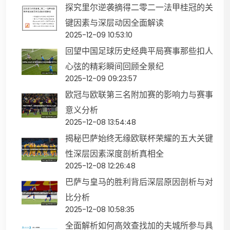
探究里尔逆袭摘得二零二一法甲桂冠的关
键因素与深层动因全面解读
2025-12-09 10:53:10
回望中国足球历史经典平局赛事那些扣人
心弦的精彩瞬间回顾全景纪
2025-12-09 09:23:57
欧冠与欧联第三名附加赛的影响力与赛事
意义分析
2025-12-08 13:54:48
揭秘巴萨始终无缘欧联杯荣耀的五大关键
性深层因素深度剖析真相全
2025-12-08 12:26:48
巴萨与皇马的胜利背后深层原因剖析与对
比分析
2025-12-08 10:58:35
全面解析如何高效查找加的夫城所参与具